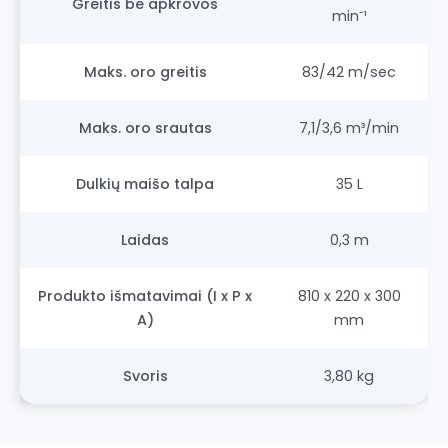
Greitis be apkrovos
min⁻¹
Maks. oro greitis
83/42 m/sec
Maks. oro srautas
7,1/3,6 m³/min
Dulkių maišo talpa
35 L
Laidas
0,3 m
Produkto išmatavimai (I x P x
810 x 220 x 300
A)
mm
Svoris
3,80 kg