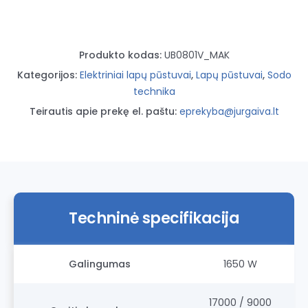
Produkto kodas:
UB0801V_MAK
Kategorijos:
Elektriniai lapų pūstuvai
,
Lapų pūstuvai
,
Sodo
technika
Teirautis apie prekę el. paštu:
eprekyba@jurgaiva.lt
Techninė specifikacija
Galingumas
1650 W
17000 / 9000