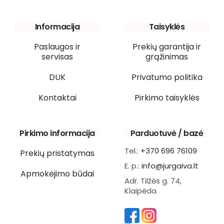
Informacija
Taisyklės
Paslaugos ir
Prekių garantija ir
servisas
grąžinimas
DUK
Privatumo politika
Kontaktai
Pirkimo taisyklės
Pirkimo informacija
Parduotuvė / bazė
Tel.:
+370 696 76109
Prekių pristatymas
E. p.:
info@jurgaiva.lt
Apmokėjimo būdai
Adr. Tilžės g. 74,
Klaipėda