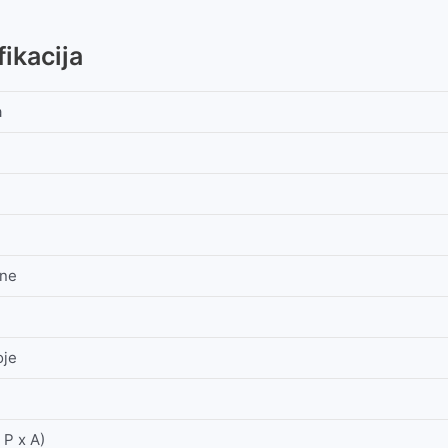
ikacija
a
one
oje
 P x A)