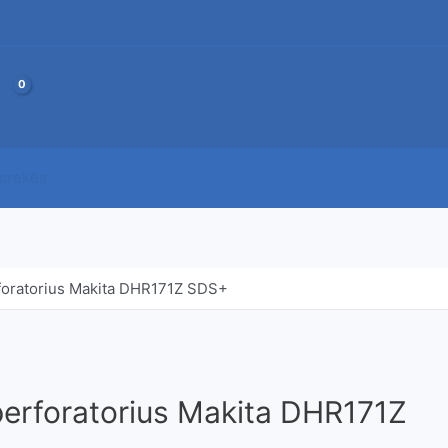
JOS
 prekės
rforatorius Makita DHR171Z SDS+
perforatorius Makita DHR171Z