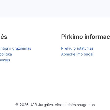
lės
Pirkimo informac
ntija ir grąžinimas
Prekių pristatymas
olitika
Apmokėjimo būdai
syklės
© 2026 UAB Jurgaiva. Visos teisės saugomos