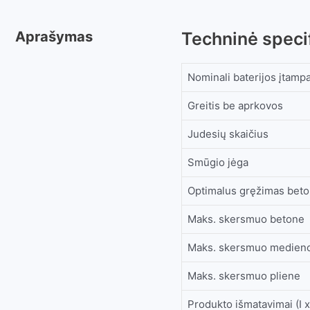
Aprašymas
Techninė specif
Nominali baterijos įtamp
Greitis be aprkovos
Judesių skaičius
Smūgio jėga
Optimalus gręžimas bet
Maks. skersmuo betone
Maks. skersmuo medien
Maks. skersmuo pliene
Produkto išmatavimai (I x