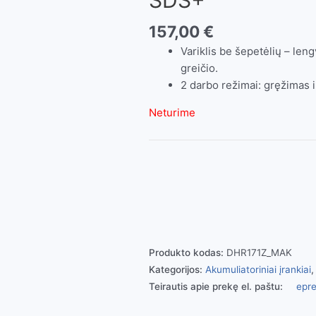
157,00
€
Variklis be šepetėlių – leng
greičio.
2 darbo režimai: gręžimas 
Neturime
Produkto kodas:
DHR171Z_MAK
Kategorijos:
Akumuliatoriniai įrankiai
Teirautis apie prekę el. paštu:
epre