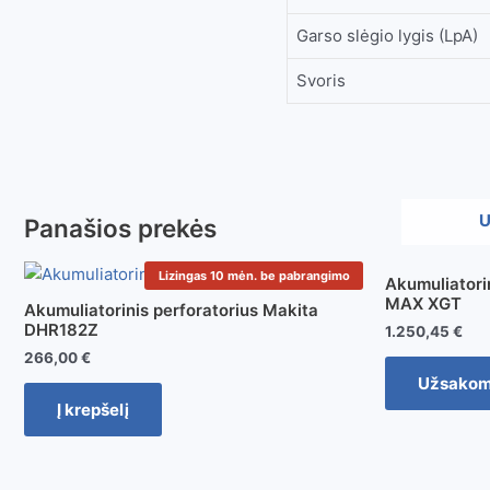
Garso slėgio lygis (LpA)
Svoris
U
Panašios prekės
Lizingas 10 mėn. be pabrangimo
Akumuliatori
MAX XGT
Akumuliatorinis perforatorius Makita
DHR182Z
1.250,45
€
266,00
€
Užsako
Į krepšelį