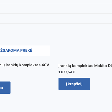
ŽSAKOMA PREKĖ
nių įrankių komplektas 40V
Įrankių komplektas Makita 
1.677,54
€
Į krepšelį
ma