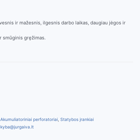
vesnis ir mažesnis, ilgesnis darbo laikas, daugiau jėgos ir
ir smūginis gręžimas.
,
Akumuliatoriniai perforatoriai
,
Statybos įrankiai
kyba@jurgaiva.lt