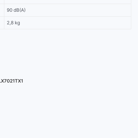
90 dB(A)
2,8 kg
DLX7021TX1