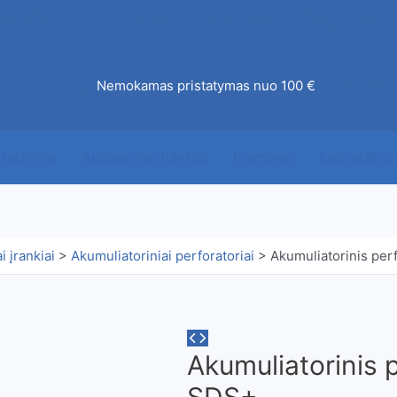
mo būdai
DUK
Susisiekite su mumis
Įdomu
AKCI
ab
Nemokamas pristatymas nuo 100 €
0,00
€
 technika
Autoserviso įrankiai
Pramonei
Laisvalaikio
i įrankiai
>
Akumuliatoriniai perforatoriai
>
Akumuliatorinis pe
Akumuliatorinis 
SDS+