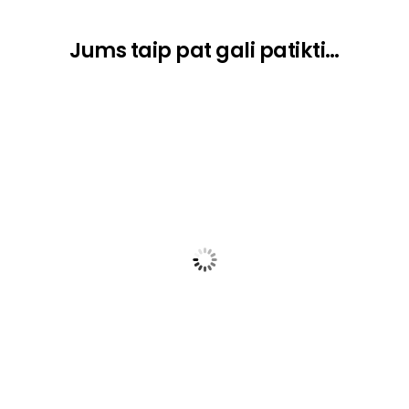
Jums taip pat gali patikti…
Šlifavimo padas 125 mm
18,60
€