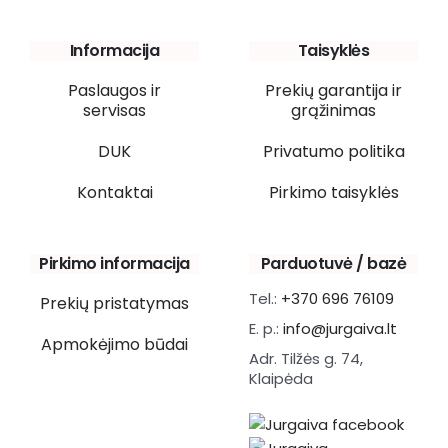
Informacija
Taisyklės
Paslaugos ir
Prekių garantija ir
servisas
grąžinimas
DUK
Privatumo politika
Kontaktai
Pirkimo taisyklės
Pirkimo informacija
Parduotuvė / bazė
Tel.:
+370 696 76109
Prekių pristatymas
E. p.:
info@jurgaiva.lt
Apmokėjimo būdai
Adr. Tilžės g. 74,
Klaipėda