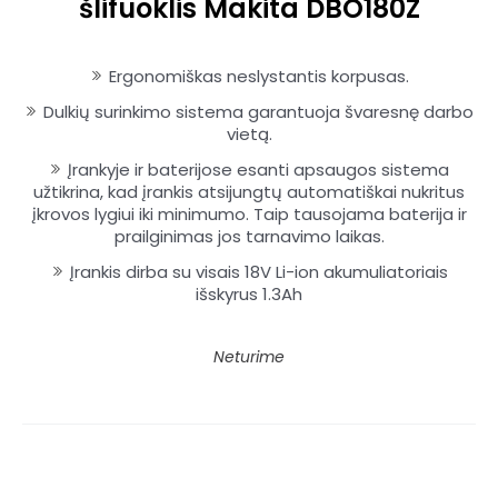
šlifuoklis Makita DBO180Z
Ergonomiškas neslystantis korpusas.
Dulkių surinkimo sistema garantuoja švaresnę darbo
vietą.
Įrankyje ir baterijose esanti apsaugos sistema
užtikrina, kad įrankis atsijungtų automatiškai nukritus
įkrovos lygiui iki minimumo. Taip tausojama baterija ir
prailginimas jos tarnavimo laikas.
Įrankis dirba su visais 18V Li-ion akumuliatoriais
išskyrus 1.3Ah
Neturime