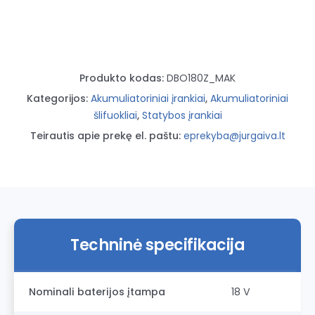
Produkto kodas:
DBO180Z_MAK
Kategorijos:
Akumuliatoriniai įrankiai
,
Akumuliatoriniai
šlifuokliai
,
Statybos įrankiai
Teirautis apie prekę el. paštu:
eprekyba@jurgaiva.lt
Techninė specifikacija
Nominali baterijos įtampa
18 V