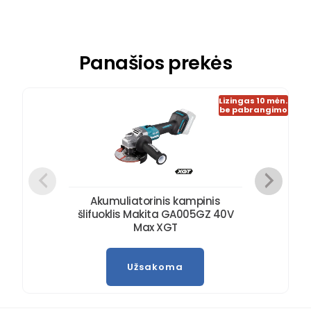
Į krepšelį
Panašios prekės
Lizingas 10 mėn.
be pabrangimo
Akumuliatorinis kampinis
šlifuoklis Makita GA005GZ 40V
Max XGT
Užsakoma