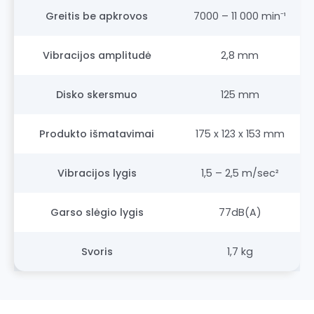
Greitis be apkrovos
7000 – 11 000 min⁻¹
Vibracijos amplitudė
2,8 mm
Disko skersmuo
125 mm
Produkto išmatavimai
175 x 123 x 153 mm
Vibracijos lygis
1,5 – 2,5 m/sec²
Garso slėgio lygis
77dB(A)
Svoris
1,7 kg