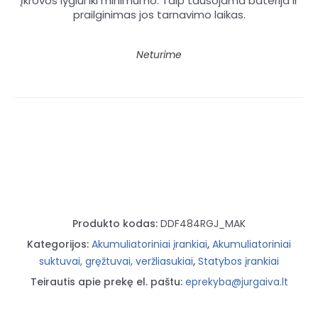
įkrovos lygiui iki minimumo. Taip tausojama baterija ir
prailginimas jos tarnavimo laikas.
Neturime
Produkto kodas:
DDF484RGJ_MAK
Kategorijos:
Akumuliatoriniai įrankiai
,
Akumuliatoriniai
suktuvai, gręžtuvai, veržliasukiai
,
Statybos įrankiai
Teirautis apie prekę el. paštu:
eprekyba@jurgaiva.lt