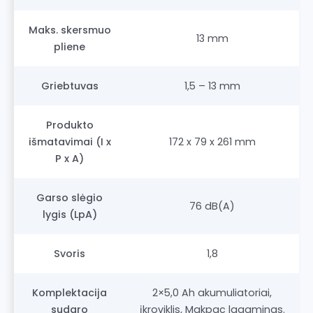
Maks. skersmuo
13 mm
pliene
Griebtuvas
1,5 – 13 mm
Produkto
išmatavimai (I x
172 x 79 x 261 mm
P x A)
Garso slėgio
76 dB(A)
lygis (LpA)
Svoris
1,8
Komplektacija
2×5,0 Ah akumuliatoriai,
sudaro
įkroviklis, Makpac lagaminas.