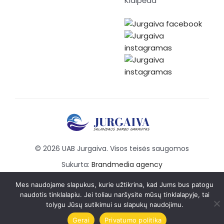
Klaipėda
© 2026 UAB Jurgaiva. Visos teisės saugomos
Sukurta:
Brandmedia agency
Mes naudojame slapukus, kurie užtikrina, kad Jums bus patogu
naudotis tinklalapiu. Jei toliau naršysite mūsų tinklalapyje, tai
tolygu Jūsų sutikimui su slapukų naudojimu.
Gerai
Privatumo politika