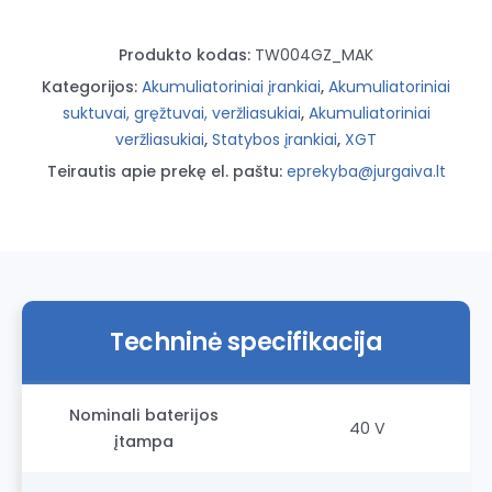
XGT
Produkto kodas:
TW004GZ_MAK
Kategorijos:
Akumuliatoriniai įrankiai
,
Akumuliatoriniai
suktuvai, gręžtuvai, veržliasukiai
,
Akumuliatoriniai
veržliasukiai
,
Statybos įrankiai
,
XGT
Teirautis apie prekę el. paštu:
eprekyba@jurgaiva.lt
Techninė specifikacija
Nominali baterijos
40 V
įtampa