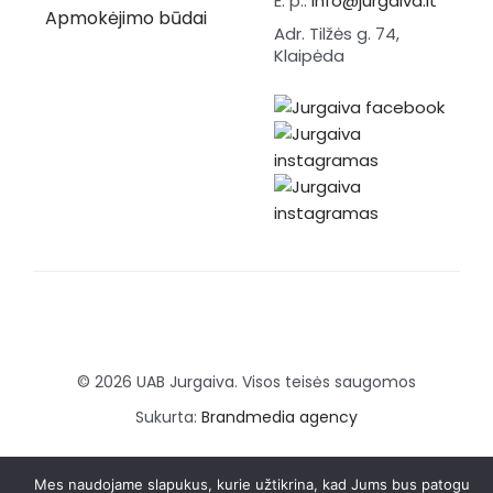
E. p.:
info@jurgaiva.lt
Apmokėjimo būdai
Adr. Tilžės g. 74,
Klaipėda
© 2026 UAB Jurgaiva. Visos teisės saugomos
Sukurta:
Brandmedia agency
Mes naudojame slapukus, kurie užtikrina, kad Jums bus patogu