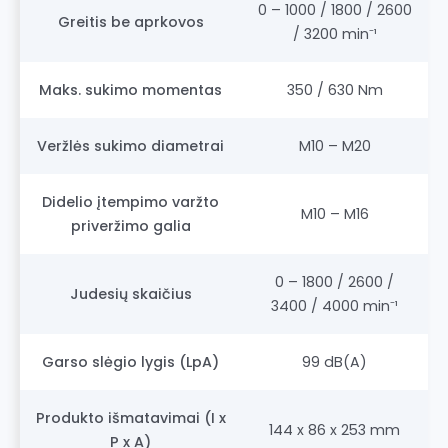
0 – 1000 / 1800 / 2600
Greitis be aprkovos
/ 3200 min⁻¹
Maks. sukimo momentas
350 / 630 Nm
Veržlės sukimo diametrai
M10 – M20
Didelio įtempimo varžto
M10 – M16
priveržimo galia
0 – 1800 / 2600 /
Judesių skaičius
3400 / 4000 min⁻¹
Garso slėgio lygis (LpA)
99 dB(A)
Produkto išmatavimai (I x
144 x 86 x 253 mm
P x A)