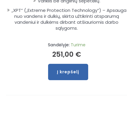
Variklis be anglinių šepetėlių.
„XPT“ („Extreme Protection Technology“) – Apsauga
nuo vandens ir dulkių, skirta užtikrinti atsparumą
vandeniui ir dulkėms dirbant atšiauriomis darbo
sąlygoms.
Sandėlyje:
Turime
251,00
€
Į krepšelį
produkto
kiekis:
Akumuliatorinis
smūginis
veržliasukis
MAKITA
TW004GZ
40V
Max