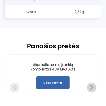
Svoris
2,2 kg
Panašios prekės
Akumuliatorinių įrankių
komplektas 40V MAX XGT
Užsakoma