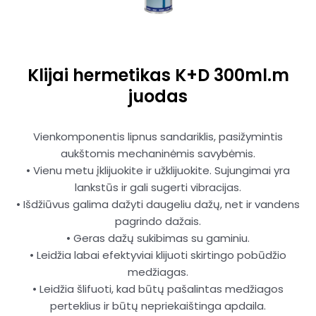
Klijai hermetikas K+D 300ml.m
juodas
Vienkomponentis lipnus sandariklis, pasižymintis
aukštomis mechaninėmis savybėmis.
• Vienu metu įklijuokite ir užklijuokite. Sujungimai yra
lankstūs ir gali sugerti vibracijas.
• Išdžiūvus galima dažyti daugeliu dažų, net ir vandens
pagrindo dažais.
• Geras dažų sukibimas su gaminiu.
• Leidžia labai efektyviai klijuoti skirtingo pobūdžio
medžiagas.
• Leidžia šlifuoti, kad būtų pašalintas medžiagos
perteklius ir būtų nepriekaištinga apdaila.