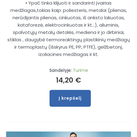
• Ypač tinka klijuoti ir sandarinti įvairias
medžiagas,tokias kaip: poliesteris, metalai (plienas,
nerūdijantis plienas, cinkuotas, iš anksto lakuotas,
kataforezė, elektrocinkuotas ir kt…), aliuminis,
spalvotųjų metalų detalės, mediena ir jo dirbiniai,
stiklas , daugybė termoreaktingų plastikinių medžiagų
ir termoplastų (išskyrus PE, PP, PTFE), gelžbetonį,
izoliacines medžiagas ir kt.
Sandėlyje:
Turime
14,20
€
Į krepšelį
produkto
kiekis:
Klijai
hermetikas
K+D