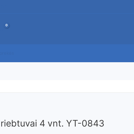
JOS
 prekės
riebtuvai 4 vnt. YT-0843