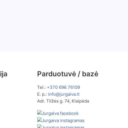
ija
Parduotuvė / bazė
Tel.:
+370 696 76109
E. p.:
info@jurgaiva.lt
Adr. Tilžės g. 74, Klaipėda