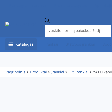
Pereiti
Paslaugos ir servisas
Prekių pristatymas
Apmokėji
prie
turinio
Products
search
Įrankiai
Statybos įrankiai
Sodo
Katalogas
Main
Menu
Pagrindinis
>
Produktai
>
Įrankiai
>
Kiti įrankiai
>
YATO kabli