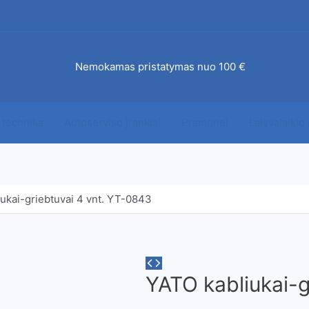
mo būdai
DUK
Susisiekite su mumis
Įdomu
AKCI
ab
Nemokamas pristatymas nuo 100 €
0,00
€
 technika
Autoserviso įrankiai
Pramonei
Laisvalaikio
ukai-griebtuvai 4 vnt. YT-0843
YATO kabliukai-g