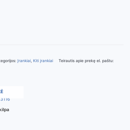
egorijos:
Įrankiai
,
Kiti įrankiai
Teirautis apie prekę el. paštu:
KĖ
kilpa