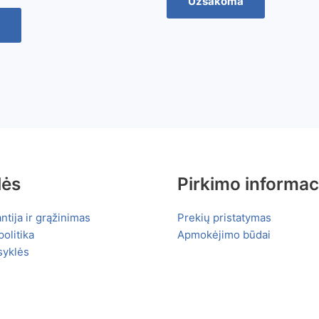
Užsakoma
lės
Pirkimo informac
ntija ir grąžinimas
Prekių pristatymas
olitika
Apmokėjimo būdai
syklės