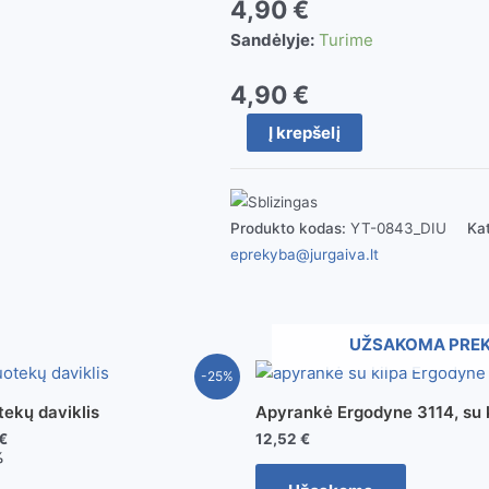
4,90
€
Sandėlyje:
Turime
4,90
€
produkto
Į krepšelį
kiekis:
YATO
kabliukai-
griebtuvai
Produkto kodas:
YT-0843_DIU
Kat
4
eprekyba@jurgaiva.lt
vnt.
YT-
0843
UŽSAKOMA PRE
-25%
ekų daviklis
Apyrankė Ergodyne 3114, su 
€
12,52
€
%