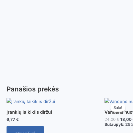
Panašios prekės
Sale!
Įrankių laikiklis diržui
Vandens nuot
6,77
€
24,00
€
18,00
Sutaupyk:
25