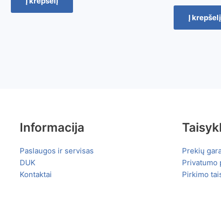
Į krepšelį
Į krepšelį
Informacija
Taisyk
Paslaugos ir servisas
Prekių gara
DUK
Privatumo p
Kontaktai
Pirkimo tai