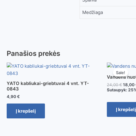
Medžiaga
Panašios prekės
Sale!
Vandens nuot
YATO kabliukai-griebtuvai 4 vnt. YT-
24,00
€
18,00
0843
Sutaupyk:
25
4,90
€
Į krepšelį
Į krepšelį