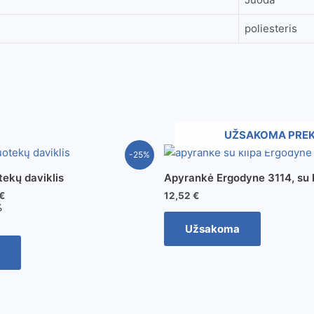
poliesteris
UŽSAKOMA PRE
-25%
ekų daviklis
Apyrankė Ergodyne 3114, su 
€
12,52
€
%
Užsakoma