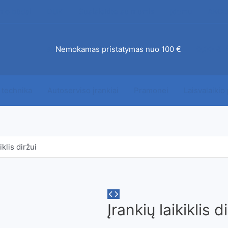
mo būdai
DUK
Susisiekite su mumis
Įdomu
AKCI
ab
Nemokamas pristatymas nuo 100 €
0,00
€
 technika
Autoserviso įrankiai
Pramonei
Laisvalaikio
iklis diržui
Įrankių laikiklis d