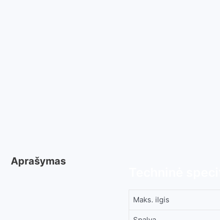
Aprašymas
Techninė specif
Maks. ilgis
Spalva