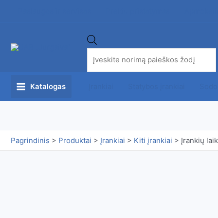
Pereiti
Paslaugos ir servisas
Prekių pristatymas
Apmokėji
prie
turinio
Products
search
Įrankiai
Statybos įrankiai
Sodo
Katalogas
Main
Menu
Pagrindinis
>
Produktai
>
Įrankiai
>
Kiti įrankiai
>
Įrankių laik