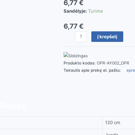
6,77
€
Sandėlyje:
Turime
6,77
€
produkto
Į krepšelį
kiekis:
Įrankių
laikiklis
diržui
Produkto kodas:
OPR-AY002_OPR
Teirautis apie prekę el. paštu:
epre
ikacija
120 cm
Juoda