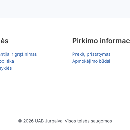
lės
Pirkimo informac
ntija ir grąžinimas
Prekių pristatymas
olitika
Apmokėjimo būdai
syklės
© 2026 UAB Jurgaiva. Visos teisės saugomos