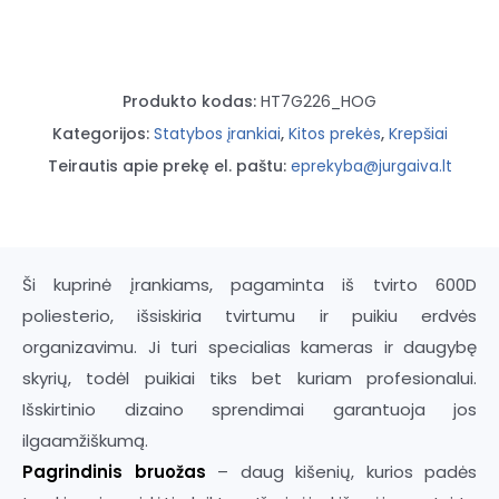
Produkto kodas:
HT7G226_HOG
Kategorijos:
Statybos įrankiai
,
Kitos prekės
,
Krepšiai
Teirautis apie prekę el. paštu:
eprekyba@jurgaiva.lt
Ši kuprinė įrankiams, pagaminta iš tvirto 600D
poliesterio, išsiskiria tvirtumu ir puikiu erdvės
organizavimu. Ji turi specialias kameras ir daugybę
skyrių, todėl puikiai tiks bet kuriam profesionalui.
Išskirtinio dizaino sprendimai garantuoja jos
ilgaamžiškumą.
Pagrindinis bruožas
– daug kišenių, kurios padės