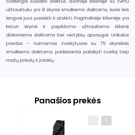
tvarkingai susidėti daiktus. Išorinėje kišenėje su tvirtu
užtrauktuku yra 8 skyriai smulkiems daiktams, kurie leis
lengvai juos pasiekti ir atskirti. Pagrindinėje kišenėje yra
keturi skyriai ir papildoma užtraukiama kišenė
didesniems daiktams bei vertybių apsaugai. Unikalus
priedas – nuimamas tvarkytuvas su 75 skyreliais
smulkiems daiktams, padėsiantis palaikyti tvarką tarp
mažų priedų ir įrankių.
Panašios prekės