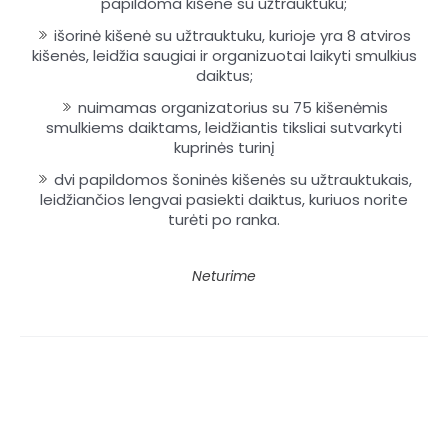
papildoma kišene su užtrauktuku;
išorinė kišenė su užtrauktuku, kurioje yra 8 atviros
kišenės, leidžia saugiai ir organizuotai laikyti smulkius
daiktus;
nuimamas organizatorius su 75 kišenėmis
smulkiems daiktams, leidžiantis tiksliai sutvarkyti
kuprinės turinį
dvi papildomos šoninės kišenės su užtrauktukais,
leidžiančios lengvai pasiekti daiktus, kuriuos norite
turėti po ranka.
Neturime