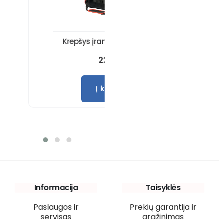
Krepšys įrankiams 50 kišenių
22,95
€
Į krepšelį
Informacija
Taisyklės
Paslaugos ir
Prekių garantija ir
servisas
grąžinimas