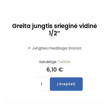
Greita jungtis srieginė vidinė
1/2″
Jungties medžiaga: bronza
Sandėlyje:
Turime
6,10
€
produkto
Į krepšelį
kiekis:
Greita
jungtis
srieginė