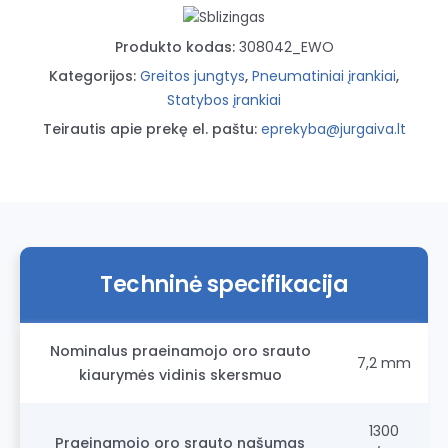
vidinė
1/2"
Produkto kodas:
308042_EWO
Kategorijos:
Greitos jungtys
,
Pneumatiniai įrankiai
,
Statybos įrankiai
Teirautis apie prekę el. paštu:
eprekyba@jurgaiva.lt
Techninė specifikacija
Nominalus praeinamojo oro srauto
7,2 mm
kiaurymės vidinis skersmuo
1300
Praeinamojo oro srauto našumas