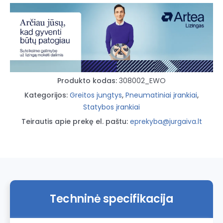
srieginė
vidinė
1/4"
Produkto kodas:
308002_EWO
Kategorijos:
Greitos jungtys
,
Pneumatiniai įrankiai
,
Statybos įrankiai
Teirautis apie prekę el. paštu:
eprekyba@jurgaiva.lt
Techninė specifikacija