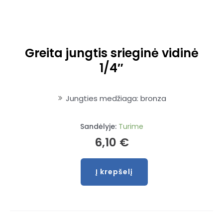
Greita jungtis srieginė vidinė
1/4″
Jungties medžiaga: bronza
Sandėlyje:
Turime
6,10
€
Į krepšelį
produkto
kiekis:
Greita
jungtis