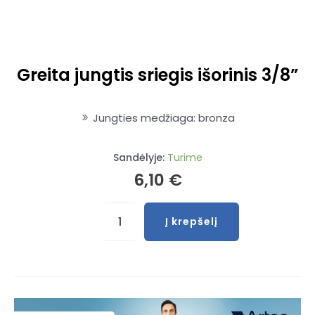
Greita jungtis sriegis išorinis 3/8”
Jungties medžiaga: bronza
Sandėlyje:
Turime
6,10
€
produkto
Į krepšelį
kiekis:
Greita
jungtis
sriegis
išorinis
3/8''