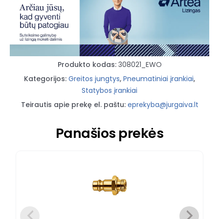
Produkto kodas:
308021_EWO
Kategorijos:
Greitos jungtys
,
Pneumatiniai įrankiai
,
Statybos įrankiai
Teirautis apie prekę el. paštu:
eprekyba@jurgaiva.lt
Panašios prekės