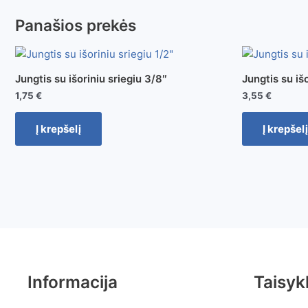
Panašios prekės
Jungtis su išoriniu sriegiu 3/8″
Jungtis su išo
1,75
€
3,55
€
Į krepšelį
Į krepšelį
Informacija
Taisyk