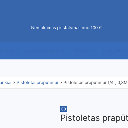
mo būdai
DUK
Susisiekite su mumis
Įdomu
AKCI
ab
Nemokamas pristatymas nuo 100 €
0,00
€
 technika
Autoserviso įrankiai
Pramonei
Laisvalaikio
ankiai
>
Pistoletai prapūtimui
>
Pistoletas prapūtimui 1/4”, 0,8
Pistoletas prapū