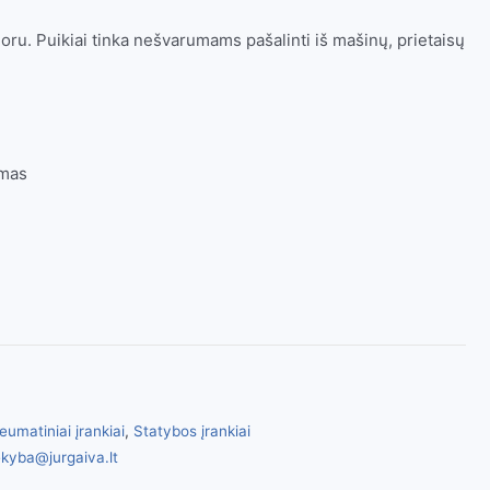
oru. Puikiai tinka nešvarumams pašalinti iš mašinų, prietaisų
imas
eumatiniai įrankiai
,
Statybos įrankiai
kyba@jurgaiva.lt