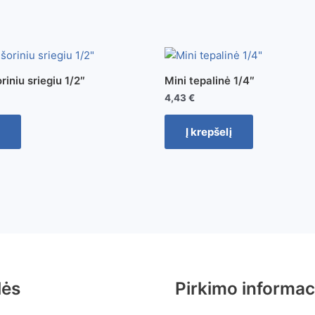
riniu sriegiu 1/2″
Mini tepalinė 1/4″
4,43
€
Į krepšelį
lės
Pirkimo informac