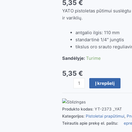
5,35
€
YATO pistoletas pūtimui suslėgtu 
ir variklių.
antgalio ilgis: 110 mm
standartinė 1/4″ jungtis
tikslus oro srauto reguliav
Sandėlyje:
Turime
5,35
€
produkto
Į krepšelį
kiekis:
Pistoletas
prapūtimui
1/4'',
Produkto kodas:
YT-2373 _YAT
0,8MPa,
Kategorijos:
Pistoletai prapūtimui
,
Pn
6.3mm
Teirautis apie prekę el. paštu:
epre