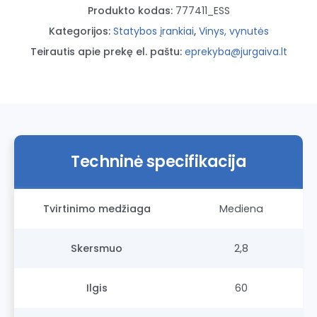
Produkto kodas:
777411_ESS
Formos
galvutė
Kategorijos:
Statybos įrankiai
,
Vinys, vynutės
su
Teirautis apie prekę el. paštu:
eprekyba@jurgaiva.lt
įkartomis
2,8x60
(1800
vnt.)
Essve
Techninė specifikacija
Tvirtinimo medžiaga
Mediena
Skersmuo
2,8
Ilgis
60