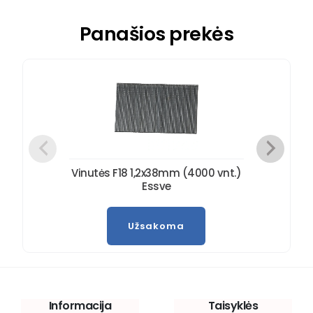
Panašios prekės
Vinutės F18 1,2x38mm (4000 vnt.)
Essve
Užsakoma
Informacija
Taisyklės