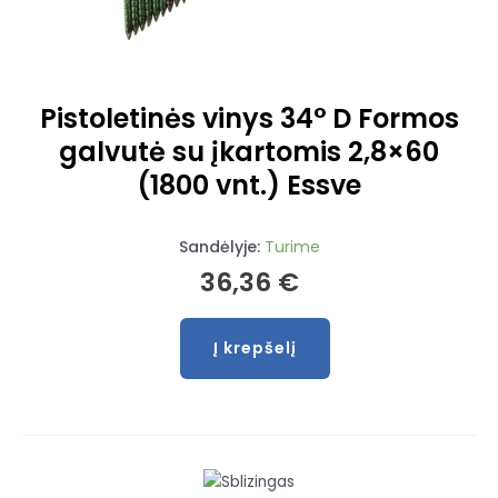
Pistoletinės vinys 34° D Formos
galvutė su įkartomis 2,8×60
(1800 vnt.) Essve
Sandėlyje:
Turime
36,36
€
Į krepšelį
produkto
kiekis:
Pistoletinės
vinys
34°
D