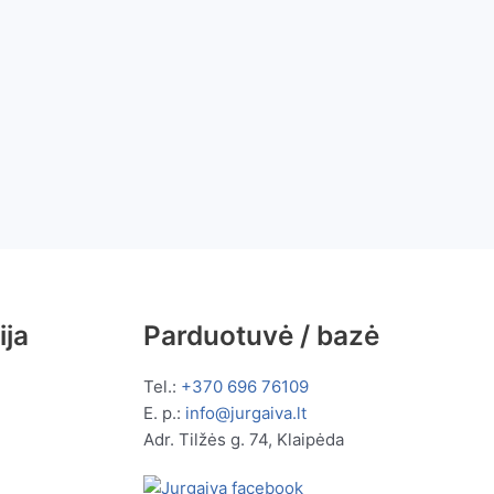
ija
Parduotuvė / bazė
Tel.:
+370 696 76109
E. p.:
info@jurgaiva.lt
Adr. Tilžės g. 74, Klaipėda