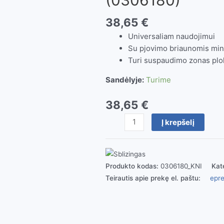
38,65
€
Universaliam naudojimui
Su pjovimo briaunomis minkšt
Turi suspaudimo zonas plok
Sandėlyje:
Turime
38,65
€
produkto
Į krepšelį
kiekis:
Kombinuotos
replės
elektrikams
Produkto kodas:
0306180_KNI
Kat
Knipex
Teirautis apie prekę el. paštu:
epre
(0306180)