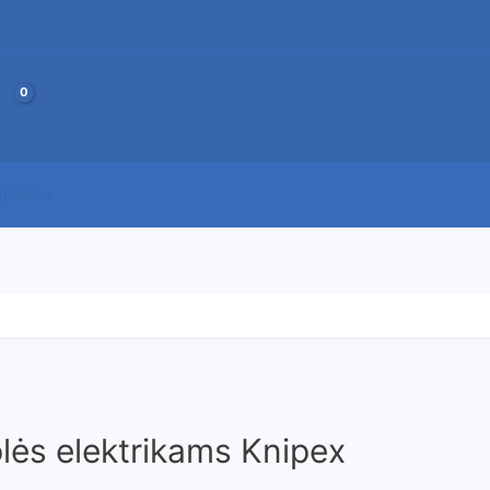
JOS
 prekės
lės elektrikams Knipex