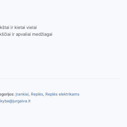
ai ir kietai vielai
ščiai ir apvaliai medžiagai
egorijos:
Įrankiai
,
Replės
,
Replės elektrikams
kyba@jurgaiva.lt