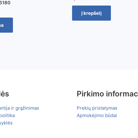
06180
Į krepšelį
ma
lės
Pirkimo informac
ntija ir grąžinimas
Prekių pristatymas
olitika
Apmokėjimo būdai
syklės