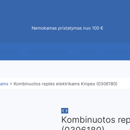
mo būdai
DUK
Susisiekite su mumis
Įdomu
AKCI
ab
Nemokamas pristatymas nuo 100 €
0,00
€
 technika
Autoserviso įrankiai
Pramonei
Laisvalaikio
kams
>
Kombinuotos replės elektrikams Knipex (0306180)
Kombinuotos rep
(0306180)