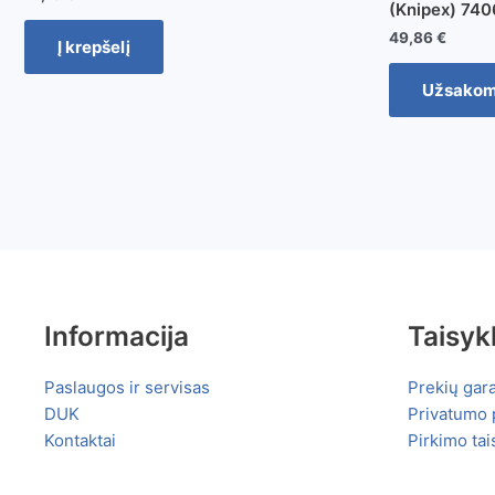
(Knipex) 74
49,86
€
Į krepšelį
Užsako
Informacija
Taisyk
Paslaugos ir servisas
Prekių gara
DUK
Privatumo p
Kontaktai
Pirkimo tai