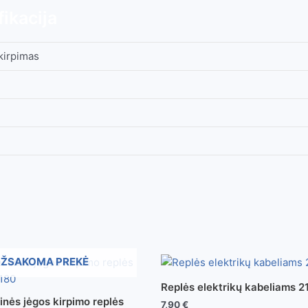
ikacija
 kirpimas
ŽSAKOMA PREKĖ
Replės elektrikų kabeliams 
inės jėgos kirpimo replės
7,90
€