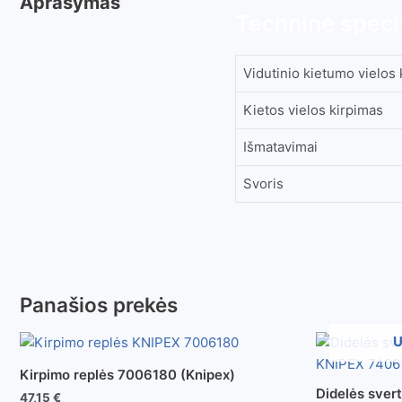
Aprašymas
Techninė specif
Vidutinio kietumo vielos
Kietos vielos kirpimas
Išmatavimai
Svoris
Panašios prekės
U
Kirpimo replės 7006180 (Knipex)
Didelės svert
47,15
€